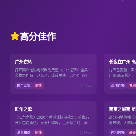
高分佳作
19集
9.7
9.6
广州逆转
长夜在广州·
打开国产电影电视剧免费追《广州逆转》全集：
片库已更新，国
文牧野作品，赵又廷、成毅主演，2014年8月1
广州·高清版》，
日更新，国产影视免费高清连播不卡顿。
安出品，导演路
47万
国产合集
爱情
高清连播
喜剧
2025年10月5…
39集
9.5
9.5
旺角之歌
南京之城南 第
《旺角之歌》2020年香港惊悚电视剧，单集39
高分内地热播《南
分钟超清质感。导演杜琪峰，主演甄子丹、周润
地热映，大鹏执
发，2020年10月21日收录国产电影电视剧免费
视剧免费，108
33万
港台精选
惊悚
内地热播
悬疑
片库。
看。