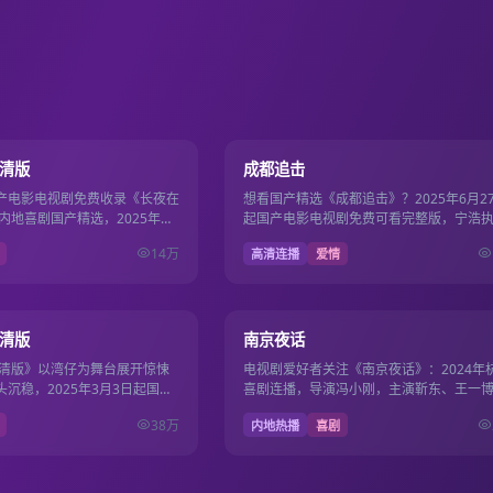
130分钟
12
8.2
高清版
成都追击
产电影电视剧免费收录《长夜在
想看国产精选《成都追击》？2025年6月2
内地喜剧国产精选，2025年西
起国产电影电视剧免费可看完整版，宁浩
阳，主演赵丽颖、刘昊然，
刘涛、杨幂领衔，国产影视免费同步超清
14万
高清连播
爱情
117分钟
8.7
高清版
南京夜话
高清版》以湾仔为舞台展开惊悚
电视剧爱好者关注《南京夜话》：2024年
沉稳，2025年3月3日起国产
喜剧连播，导演冯小刚，主演靳东、王一
费畅看117分钟。
2024年12月20日起国产电影电视剧免费
38万
内地热播
喜剧
看。