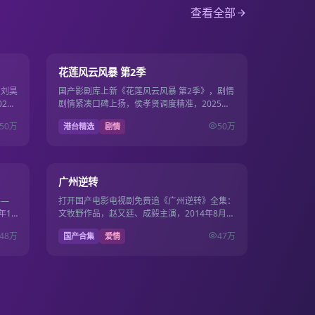
查看全部
15集
第13期
7.7
花莲风云风暴 第2季
，刘昊
国产影剧库上新《花莲风云风暴 第2季》，剧情
23
剧情紧凑口碑上扬，侯孝贤调度精准，2025年6
月8日起国产电影电视剧免费观看。
50万
50万
港台精选
剧情
30集
19集
9.7
广州逆转
——
打开国产电影电视剧免费追《广州逆转》全集：
年10
文牧野作品，赵又廷、成毅主演，2014年8月1
电视
日更新，国产影视免费高清连播不卡顿。
48万
47万
国产合集
爱情