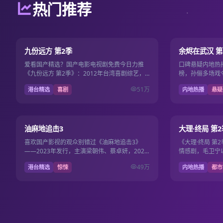
热门推荐
第2期
8.1
8.9
九份远方 第2季
余烬在武汉 第
爱看国产精选？国产电影电视剧免费今日力推
口碑悬疑内地热
《九份远方 第2季》：2012年台湾喜剧综艺，
榜，孙俪多场戏
时长更新至第2期·每期约40分钟。导演林书宇，
准，2012年2
51万
港台精选
喜剧
内地热播
悬疑
主演林依晨、…
费。
15集
7.5
8.3
油麻地追击3
大理·终局 第2
喜欢国产影视的观众别错过《油麻地追击3》
《大理·终局 第
——2023年发行，主演梁朝伟、蔡卓妍，2023
情感剧，毛卫宁
年2月14日更新，国产影视免费维护国产电影电
然、王一博演技出
49万
港台精选
惊悚
内地热播
都市
视剧免费片库…
录国产电…