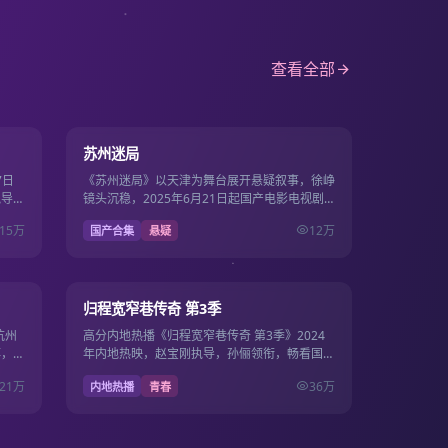
查看全部
0分钟
22集
8.1
苏州迷局
7日
《苏州迷局》以天津为舞台展开悬疑叙事，徐峥
执导，
镜头沉稳，2025年6月21日起国产电影电视剧
片源。
免费免费畅看22集·单集约41分钟。
15万
12万
国产合集
悬疑
12集
20集
7.2
归程宽窄巷传奇 第3季
杭州
高分内地热播《归程宽窄巷传奇 第3季》2024
博，
年内地热映，赵宝刚执导，孙俪领衔，畅看国产
全集畅
电影电视剧免费，1080P流畅在线，影剧双线一
21万
36万
内地热播
青春
站畅看。