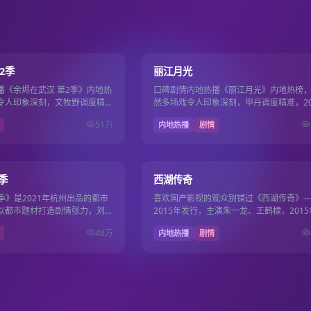
12集
8.5
2季
丽江月光
播《余烬在武汉 第2季》内地热
口碑剧情内地热播《丽江月光》内地热榜
令人印象深刻，文牧野调度精
然多场戏令人印象深刻，甲丹调度精准，20
月21日上线国产电影电视剧免
年4月25日上线国产电影电视剧免费。
51万
内地热播
剧情
37集
8.4
季
西湖传奇
2季》是2021年杭州出品的都市
喜欢国产影视的观众别错过《西湖传奇》
以都市题材打造剧情张力，刘昊
2015年发行，主演朱一龙、王鹤棣，2015
彩，2021年11月9日完整收
月25日更新，国产影视免费维护国产电影
48万
内地热播
剧情
剧免费片库日…