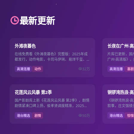
最新更新
101分钟
9.1
9.6
外滩夜暮色
长夜在广州·
在线免费看《外滩夜暮色》完整版：2025年成
片库已更新，国
都发行，动作电影，卡司马伊琍、易烊千玺、白
广州·高清版》，
百何，2025年12月1日更新，畅享国产电影电
安出品，导演路
32万
高清连播
动作
高清连播
喜剧
视剧免费流畅…
2025年10月5…
第13期
7.7
7.7
花莲风云风暴 第2季
铜锣湾热浪·
国产影剧库上新《花莲风云风暴 第2季》，剧情
《铜锣湾热浪·
剧情紧凑口碑上扬，侯孝贤调度精准，2025年6
叙事，庄文强镜头
月8日起国产电影电视剧免费观看。
电影电视剧免费免
50万
港台精选
剧情
港台精选
惊悚