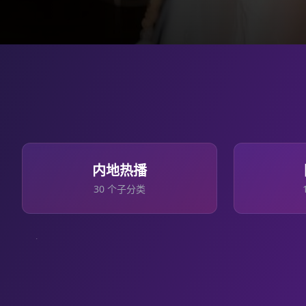
内地热播
30
个子分类