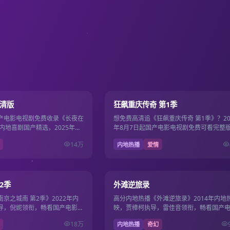
130分钟
9.5
高清版
狂飙重庆传奇 第1季
产电影电视剧免费收录《长夜在
想免费高清追《狂飙重庆传奇 第1季》？20
内地喜剧国产精选，2025年西
年8月7日起国产电影电视剧免费可看完整
阳，主演赵丽颖、刘昊然，
汪俊执导，肖战、成毅领衔，国产影视免
14万
内地热播
爱情
超清片源。
17集
9.5
2季
外滩逆旅录
京之城南 第2季》2022年内
高分内地热播《外滩逆旅录》2014年内地
导，倪妮领衔，畅看国产电影电
映，贾樟柯执导，雷佳音领衔，畅看国产
0P流畅在线，影剧双线一站畅
视剧免费，1080P流畅在线，影剧双线一
18万
内地热播
奇幻
看。