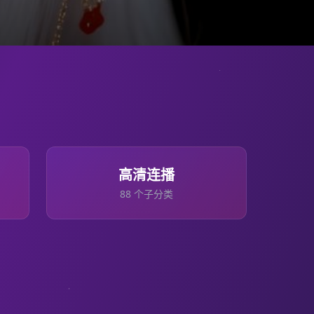
高清连播
88
个子分类