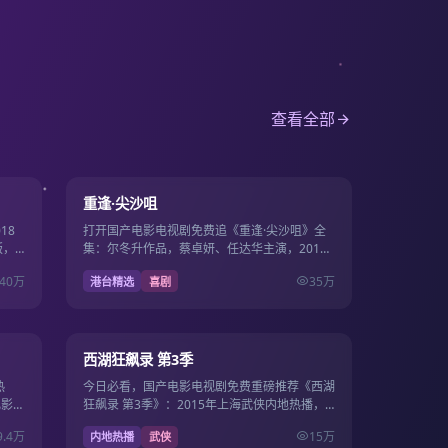
查看全部
15集
22集
9.5
重逢·尖沙咀
18
打开国产电影电视剧免费追《重逢·尖沙咀》全
版，
集：尔冬升作品，蔡卓妍、任达华主演，2013
费同步
年6月6日更新，国产影视免费高清连播不卡
40万
35万
港台精选
喜剧
顿。
12集
36集
9.4
西湖狂飙录 第3季
热
今日必看，国产电影电视剧免费重磅推荐《西湖
电影电
狂飙录 第3季》：2015年上海武侠内地热播，
站畅
导演费振翔，主演周也、杨幂，2015年9月15
9.4万
15万
内地热播
武侠
日上线国产…